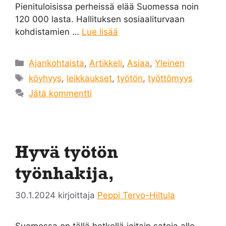
Pienituloisissa perheissä elää Suomessa noin
120 000 lasta. Hallituksen sosiaaliturvaan
kohdistamien …
Lue lisää
Kategoriat
Ajankohtaista
,
Artikkeli
,
Asiaa
,
Yleinen
Avainsanat
köyhyys
,
leikkaukset
,
työtön
,
työttömyys
Jätä kommentti
Hyvä työtön
työnhakija,
30.1.2024
kirjoittaja
Peppi Tervo-Hiltula