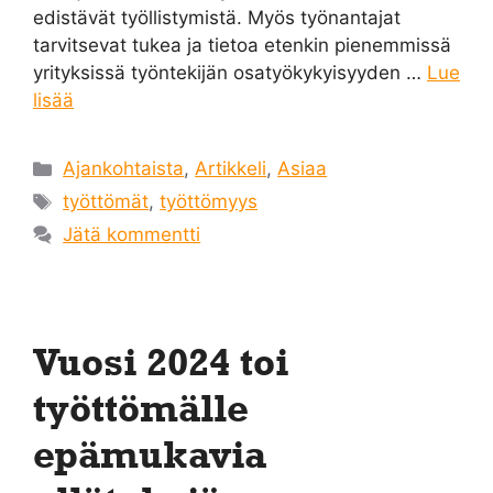
edistävät työllistymistä. Myös työnantajat
tarvitsevat tukea ja tietoa etenkin pienemmissä
yrityksissä työntekijän osatyökykyisyyden …
Lue
lisää
Kategoriat
Ajankohtaista
,
Artikkeli
,
Asiaa
Avainsanat
työttömät
,
työttömyys
Jätä kommentti
Vuosi 2024 toi
työttömälle
epämukavia