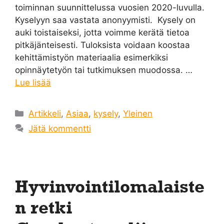
toiminnan suunnittelussa vuosien 2020-luvulla.
Kyselyyn saa vastata anonyymisti. Kysely on
auki toistaiseksi, jotta voimme kerätä tietoa
pitkäjänteisesti. Tuloksista voidaan koostaa
kehittämistyön materiaalia esimerkiksi
opinnäytetyön tai tutkimuksen muodossa. …
Lue lisää
Kategoriat
Artikkeli
,
Asiaa
,
kysely
,
Yleinen
Jätä kommentti
Hyvinvointilomalaiste
n retki