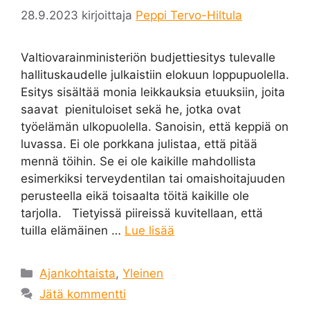
28.9.2023
kirjoittaja
Peppi Tervo-Hiltula
Valtiovarainministeriön budjettiesitys tulevalle
hallituskaudelle julkaistiin elokuun loppupuolella.
Esitys sisältää monia leikkauksia etuuksiin, joita
saavat pienituloiset sekä he, jotka ovat
työelämän ulkopuolella. Sanoisin, että keppiä on
luvassa. Ei ole porkkana julistaa, että pitää
mennä töihin. Se ei ole kaikille mahdollista
esimerkiksi terveydentilan tai omaishoitajuuden
perusteella eikä toisaalta töitä kaikille ole
tarjolla. Tietyissä piireissä kuvitellaan, että
tuilla elämäinen …
Lue lisää
Kategoriat
Ajankohtaista
,
Yleinen
Jätä kommentti