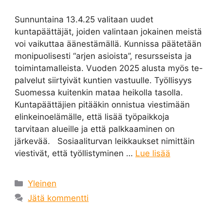
Sunnuntaina 13.4.25 valitaan uudet
kuntapäättäjät, joiden valintaan jokainen meistä
voi vaikuttaa äänestämällä. Kunnissa päätetään
monipuolisesti “arjen asioista”, resursseista ja
toimintamalleista. Vuoden 2025 alusta myös te-
palvelut siirtyivät kuntien vastuulle. Työllisyys
Suomessa kuitenkin mataa heikolla tasolla.
Kuntapäättäjien pitääkin onnistua viestimään
elinkeinoelämälle, että lisää työpaikkoja
tarvitaan alueille ja että palkkaaminen on
järkevää. Sosiaaliturvan leikkaukset nimittäin
viestivät, että työllistyminen …
Lue lisää
Kategoriat
Yleinen
Jätä kommentti