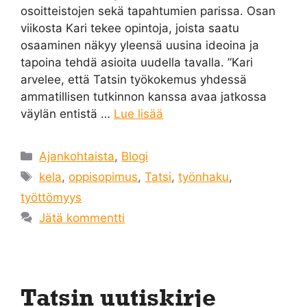
osoitteistojen sekä tapahtumien parissa. Osan
viikosta Kari tekee opintoja, joista saatu
osaaminen näkyy yleensä uusina ideoina ja
tapoina tehdä asioita uudella tavalla. ”Kari
arvelee, että Tatsin työkokemus yhdessä
ammatillisen tutkinnon kanssa avaa jatkossa
väylän entistä …
Lue lisää
Kategoriat
Ajankohtaista
,
Blogi
Avainsanat
kela
,
oppisopimus
,
Tatsi
,
työnhaku
,
työttömyys
Jätä kommentti
Tatsin uutiskirje