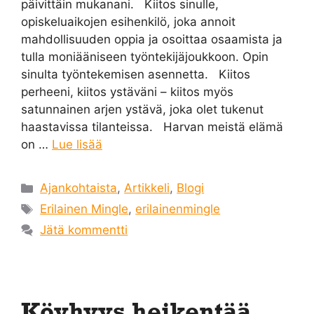
päivittäin mukanani. Kiitos sinulle,
opiskeluaikojen esihenkilö, joka annoit
mahdollisuuden oppia ja osoittaa osaamista ja
tulla moniääniseen työntekijäjoukkoon. Opin
sinulta työntekemisen asennetta. Kiitos
perheeni, kiitos ystäväni – kiitos myös
satunnainen arjen ystävä, joka olet tukenut
haastavissa tilanteissa. Harvan meistä elämä
on …
Lue lisää
Kategoriat
Ajankohtaista
,
Artikkeli
,
Blogi
Avainsanat
Erilainen Mingle
,
erilainenmingle
Jätä kommentti
Köyhyys heikentää