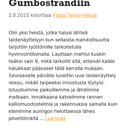
Gumbostrandiin
2.6.2023
kirjoittaja
Peppi Tervo-Hiltula
Olin yksi heistä, jotka halusi lähteä
taidenäyttelyyn kun sellaista mahdollisuutta
tarjottiin työttömille tarkoitetulla
hyvinvointilomalla. Lauttaan mahtui kuskin
lisäksi vain 9, mikä tarkoitti sitä, etteivät kaikki
halukkaat päässeet tällä kerralla mukaan.
Seuraavalle päivälle luvattiin uusi taidenäyttely
reissu, mikäli tarpeeksi innostusta löytyisi.
Istuuduimme paikoillemme ja lähdimme
matkaan. Innokkaana katselimme rannan
kalliomuodostelmia ja rakennuksia samalla kuin
etenimme auringon helottaessa lähes
pilvettömältä …
Lue lisää