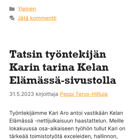
Kategoriat
Yleinen
Jätä kommentti
Tatsin työntekijän
Karin tarina Kelan
Elämässä-sivustolla
31.5.2023
kirjoittaja
Peppi Tervo-Hiltula
Työntekijämme Kari Aro antoi vastikään Kelan
Elämässä -nettijulkaisuun haastattelun. Meille
lokakuussa osa-aikaiseen työhön tullut Kari on
tärkeää toimistotyötä exceleiden, hallinnon,