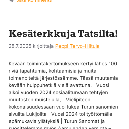
Kesäterkkuja Tatsilta!
28.7.2025
kirjoittaja
Peppi Tervo-Hiltula
Kevään toimintakertomukseen kertyi lähes 100
riviä tapahtumia, kohtaamisia ja muita
toimenpiteitä järjestössämme. Tässä muutamia
kevään huippuhetkiä vielä avattuna. Vuosi
alkoi vuoden 2024 sosiaaliturvaan tehtyjen
muutosten muistelulla, Mielipiteen
kokonaisuudessaan vuoi lukea Turun sanomien
sivuilta Lukijoilta | Vuosi 2024 toi työttömälle
epämukavia yllätyksiä | Turun Sanomat ja
suosittelemme myös Aamulehden versiota –