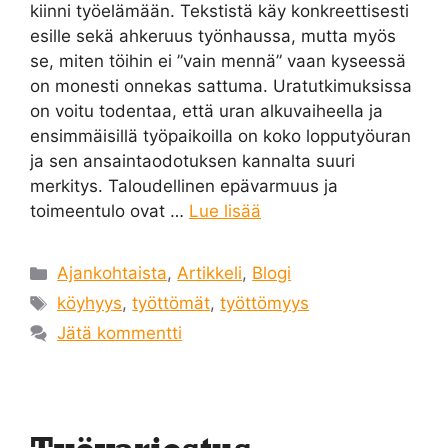
kiinni työelämään. Tekstistä käy konkreettisesti
esille sekä ahkeruus työnhaussa, mutta myös
se, miten töihin ei ”vain mennä” vaan kyseessä
on monesti onnekas sattuma. Uratutkimuksissa
on voitu todentaa, että uran alkuvaiheella ja
ensimmäisillä työpaikoilla on koko lopputyöuran
ja sen ansaintaodotuksen kannalta suuri
merkitys. Taloudellinen epävarmuus ja
toimeentulo ovat …
Lue lisää
Kategoriat
Ajankohtaista
,
Artikkeli
,
Blogi
Avainsanat
köyhyys
,
työttömät
,
työttömyys
Jätä kommentti