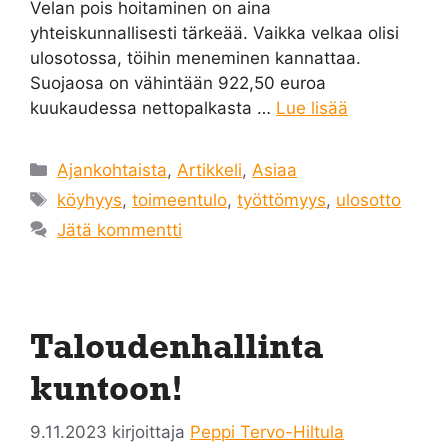
Velan pois hoitaminen on aina
yhteiskunnallisesti tärkeää. Vaikka velkaa olisi
ulosotossa, töihin meneminen kannattaa.
Suojaosa on vähintään 922,50 euroa
kuukaudessa nettopalkasta …
Lue lisää
Kategoriat
Ajankohtaista
,
Artikkeli
,
Asiaa
Avainsanat
köyhyys
,
toimeentulo
,
työttömyys
,
ulosotto
Jätä kommentti
Taloudenhallinta
kuntoon!
9.11.2023
kirjoittaja
Peppi Tervo-Hiltula