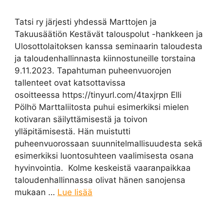
Tatsi ry järjesti yhdessä Marttojen ja
Takuusäätiön Kestävät talouspolut -hankkeen ja
Ulosottolaitoksen kanssa seminaarin taloudesta
ja taloudenhallinnasta kiinnostuneille torstaina
9.11.2023. Tapahtuman puheenvuorojen
tallenteet ovat katsottavissa
osoitteessa https://tinyurl.com/4taxjrpn Elli
Pölhö Marttaliitosta puhui esimerkiksi mielen
kotivaran säilyttämisestä ja toivon
ylläpitämisestä. Hän muistutti
puheenvuorossaan suunnitelmallisuudesta sekä
esimerkiksi luontosuhteen vaalimisesta osana
hyvinvointia. Kolme keskeistä vaaranpaikkaa
taloudenhallinnassa olivat hänen sanojensa
mukaan …
Lue lisää