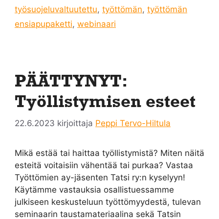
työsuojeluvaltuutettu
,
työttömän
,
työttömän
ensiapupaketti
,
webinaari
PÄÄTTYNYT:
Työllistymisen esteet
22.6.2023
kirjoittaja
Peppi Tervo-Hiltula
Mikä estää tai haittaa työllistymistä? Miten näitä
esteitä voitaisiin vähentää tai purkaa? Vastaa
Työttömien ay-jäsenten Tatsi ry:n kyselyyn!
Käytämme vastauksia osallistuessamme
julkiseen keskusteluun työttömyydestä, tulevan
seminaarin taustamateriaalina sekä Tatsin