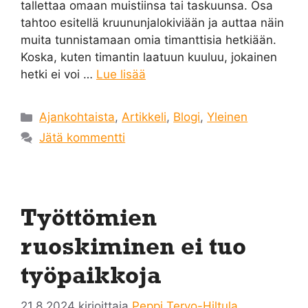
tallettaa omaan muistiinsa tai taskuunsa. Osa
tahtoo esitellä kruununjalokiviään ja auttaa näin
muita tunnistamaan omia timanttisia hetkiään.
Koska, kuten timantin laatuun kuuluu, jokainen
hetki ei voi …
Lue lisää
Kategoriat
Ajankohtaista
,
Artikkeli
,
Blogi
,
Yleinen
Jätä kommentti
Työttömien
ruoskiminen ei tuo
työpaikkoja
21.8.2024
kirjoittaja
Peppi Tervo-Hiltula