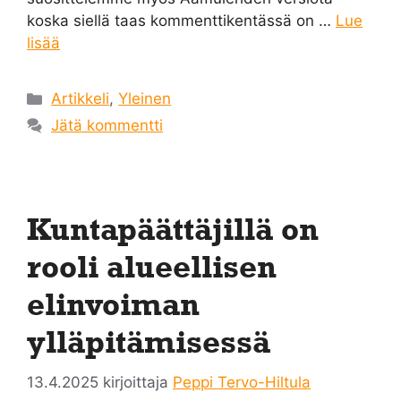
koska siellä taas kommenttikentässä on …
Lue
lisää
Kategoriat
Artikkeli
,
Yleinen
Jätä kommentti
Kuntapäättäjillä on
rooli alueellisen
elinvoiman
ylläpitämisessä
13.4.2025
kirjoittaja
Peppi Tervo-Hiltula