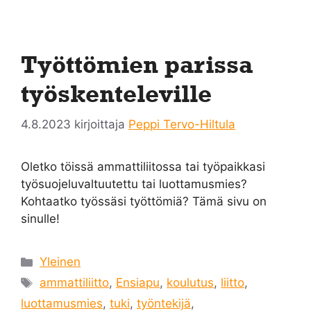
Työttömien parissa
työskenteleville
4.8.2023
kirjoittaja
Peppi Tervo-Hiltula
Oletko töissä ammattiliitossa tai työpaikkasi
työsuojeluvaltuutettu tai luottamusmies?
Kohtaatko työssäsi työttömiä? Tämä sivu on
sinulle!
Kategoriat
Yleinen
Avainsanat
ammattiliitto
,
Ensiapu
,
koulutus
,
liitto
,
luottamusmies
,
tuki
,
työntekijä
,