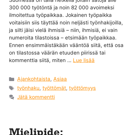
Suomessa on tällä hetkellä joitain satoja alle
300 000 työtöntä ja noin 82 000 avoimeksi
ilmoitettua työpaikkaa. Jokainen työpaikka
voitaisiin siis täyttää noin neljästi työnhakijoilla,
ja silti jäisi vielä ihmisiä – niin, ihmisiä, ei vain
numeroita tilastoissa – etsimään työpaikkaa.
Ennen ensimmäistäkään vääntöä siitä, että osa
on tilastossa väärän etuuden piirissä tai
kommenttia siitä, miten …
Lue lisää
Kategoriat
Ajankohtaista
,
Asiaa
Avainsanat
työnhaku
,
työttömät
,
työttömyys
Jätä kommentti
Mielipide: