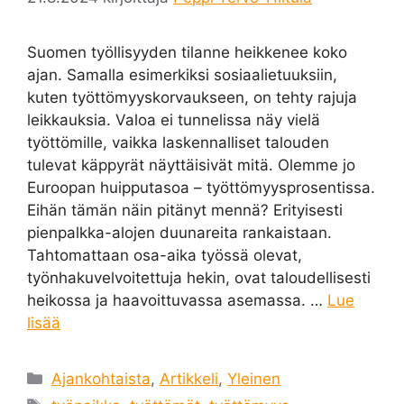
Suomen työllisyyden tilanne heikkenee koko
ajan. Samalla esimerkiksi sosiaalietuuksiin,
kuten työttömyyskorvaukseen, on tehty rajuja
leikkauksia. Valoa ei tunnelissa näy vielä
työttömille, vaikka laskennalliset talouden
tulevat käppyrät näyttäisivät mitä. Olemme jo
Euroopan huipputasoa – työttömyysprosentissa.
Eihän tämän näin pitänyt mennä? Erityisesti
pienpalkka-alojen duunareita rankaistaan.
Tahtomattaan osa-aika työssä olevat,
työnhakuvelvoitettuja hekin, ovat taloudellisesti
heikossa ja haavoittuvassa asemassa. …
Lue
lisää
Kategoriat
Ajankohtaista
,
Artikkeli
,
Yleinen
Avainsanat