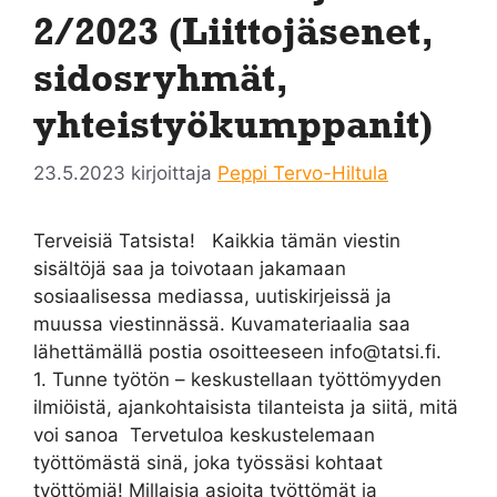
2/2023 (Liittojäsenet,
sidosryhmät,
yhteistyökumppanit)
23.5.2023
kirjoittaja
Peppi Tervo-Hiltula
Terveisiä Tatsista! Kaikkia tämän viestin
sisältöjä saa ja toivotaan jakamaan
sosiaalisessa mediassa, uutiskirjeissä ja
muussa viestinnässä. Kuvamateriaalia saa
lähettämällä postia osoitteeseen info@tatsi.fi.
1. Tunne työtön – keskustellaan työttömyyden
ilmiöistä, ajankohtaisista tilanteista ja siitä, mitä
voi sanoa Tervetuloa keskustelemaan
työttömästä sinä, joka työssäsi kohtaat
työttömiä! Millaisia asioita työttömät ja