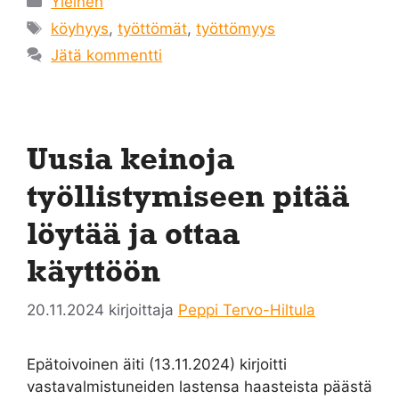
Yleinen
Avainsanat
köyhyys
,
työttömät
,
työttömyys
Jätä kommentti
Uusia keinoja
työllistymiseen pitää
löytää ja ottaa
käyttöön
20.11.2024
kirjoittaja
Peppi Tervo-Hiltula
Epätoivoinen äiti (13.11.2024) kirjoitti
vastavalmistuneiden lastensa haasteista päästä