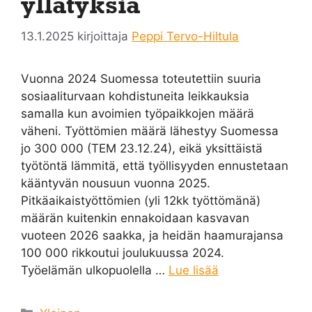
yllätyksiä
13.1.2025
kirjoittaja
Peppi Tervo-Hiltula
Vuonna 2024 Suomessa toteutettiin suuria
sosiaaliturvaan kohdistuneita leikkauksia
samalla kun avoimien työpaikkojen määrä
väheni. Työttömien määrä lähestyy Suomessa
jo 300 000 (TEM 23.12.24), eikä yksittäistä
työtöntä lämmitä, että työllisyyden ennustetaan
kääntyvän nousuun vuonna 2025.
Pitkäaikaistyöttömien (yli 12kk työttömänä)
määrän kuitenkin ennakoidaan kasvavan
vuoteen 2026 saakka, ja heidän haamurajansa
100 000 rikkoutui joulukuussa 2024.
Työelämän ulkopuolella …
Lue lisää
Kategoriat