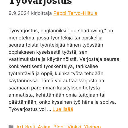
Työvarjostus
9.9.2024
kirjoittaja
Peppi Tervo-Hiltula
Työvarjostus, englanniksi ”job shadowing,” on
menetelmä, jossa työntekijä tai opiskelija
seuraa toista työntekijää hänen työssään
oppiakseen kyseisestä työstä, sen
vaatimuksista ja käytännöistä. Varjostaja seuraa
konkreettisesti työskentelyä, tarkkailee
työtehtäviä ja oppii, kuinka työtä tehdään
käytännössä. Tämä voi auttaa varjostajaa
saamaan paremman käsityksen tietystä
ammatista, kehittämään omia taitojaan tai
päättämään, onko kyseinen työ hänelle sopiva.
Työvarjostus voi …
Lue lisää
Kategoriat
Artikkeli
,
Asiaa
,
Blogi
,
Vinkki
,
Yleinen