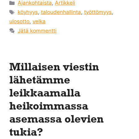
Kategoriat
Ajankohtaista
,
Artikkeli
Avainsanat
köyhyys
,
taloudenhallinta
,
työttömyys
,
ulosotto
,
velka
Jätä kommentti
Millaisen viestin
lähetämme
leikkaamalla
heikoimmassa
asemassa olevien
tukia?