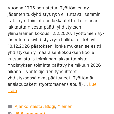
Vuonna 1996 perustetun Työttömien ay-
jäsenten tukiyhdistys ry:n eli tuttavallisemmin
Tatsi ry:n toiminta on lakkautettu. Toiminnan
lakkauttamisesta päätti yhdistyksen
ylimääräinen kokous 12.2.2026. Työttömien ay-
jäsenten tukiyhdistys ry:n hallitus oli tehnyt
18.12.2026 päätöksen, jonka mukaan se esitti
yhdistyksen ylimääräisenkokouksen koolle
kutsumista ja toiminnan lakkauttamista.
Yhdistyksen toiminta päättyy helmikuun 2026
aikana. Työntekijöiden työsuhteet
yhdistyksessä ovat päättyneet. Työttömän
ensiapupaketti (tyottomanensiapu.fi) …
Lue
lisää
Kategoriat
Ajankohtaista
,
Blogi
,
Yleinen
Jätä kommentti