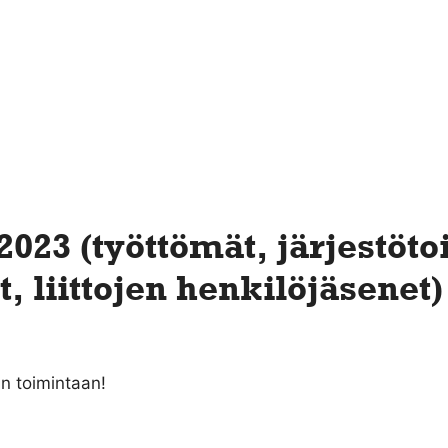
2023 (työttömät, järjestöto
 liittojen henkilöjäsenet)
an toimintaan!