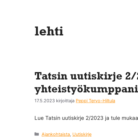
lehti
Tatsin uutiskirje 2/
yhteistyökumppanit,
17.5.2023
kirjoittaja
Peppi Tervo-Hiltula
Lue Tatsin uutiskirje 2/2023 ja tule muka
Kategoriat
Ajankohtaista
,
Uutiskirje