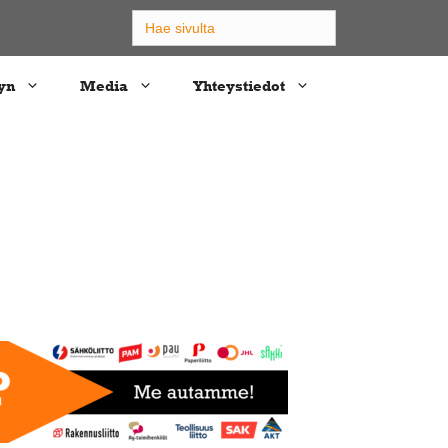
Search
for:
yn
Media
Yhteystiedot