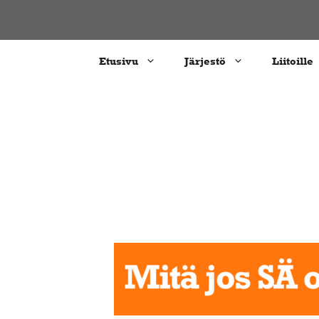
Siirry
sisältöön
Etusivu
Järjestö
Liitoille