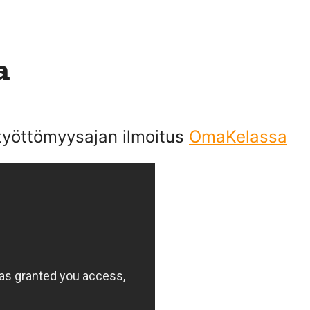
a
 työttömyysajan ilmoitus
OmaKelassa