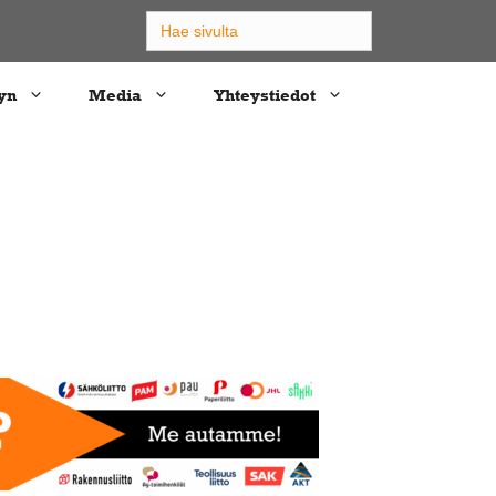
Search
for:
yn
Media
Yhteystiedot