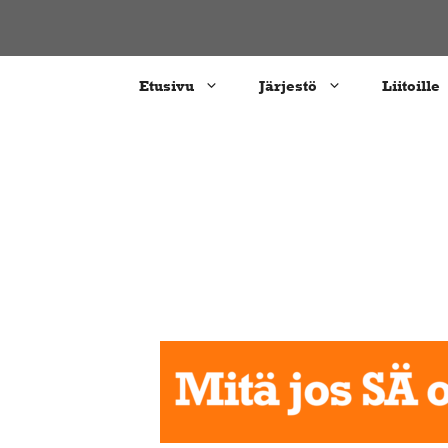
Siirry
sisältöön
Etusivu
Järjestö
Liitoille