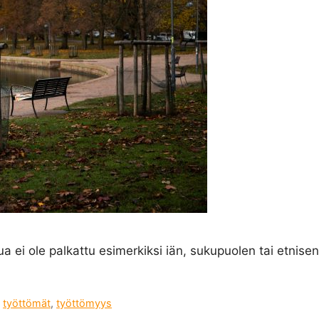
a ei ole palkattu esimerkiksi iän, sukupuolen tai etnisen
,
työttömät
,
työttömyys