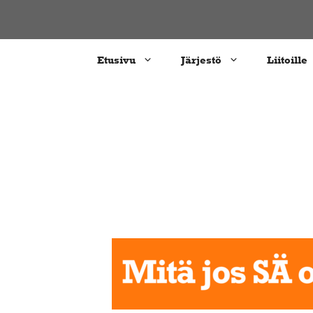
Siirry
sisältöön
Etusivu
Järjestö
Liitoille