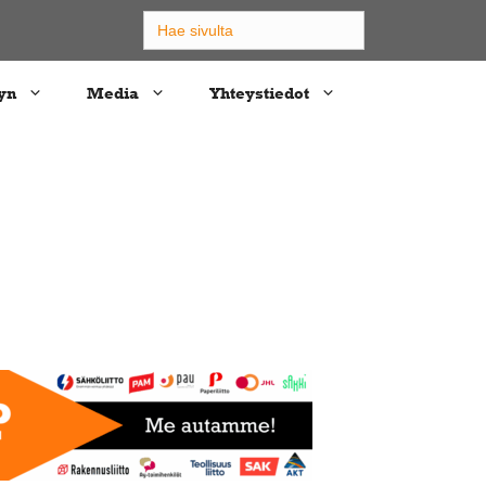
Search
for:
yn
Media
Yhteystiedot