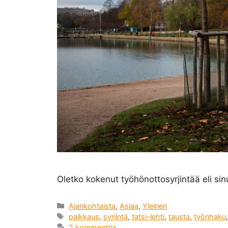
Oletko kokenut työhönottosyrjintää eli sinu
Kategoriat
Ajankohtaista
,
Asiaa
,
Yleinen
Avainsanat
palkkaus
,
syrjintä
,
tatsi-lehti
,
tausta
,
työnhaku
2 kommenttia