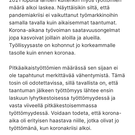
määrä alkoi laskea. Näyttäisikin siltä, että
pandemiakriisi ei vaikuttanut työmarkkinoihin
samalla tavalla kuin aikaisemmat taantumat.
Korona-aikana työvoiman saatavuusongelmat
jopa kasvoivat joillain aloilla ja alueilla.
Työllisyysaste on kohonnut jo korkeammalle
tasolle kuin ennen koronaa.
Pitkäaikaistyöttömien määrässä sen sijaan ei
ole tapahtunut merkittävää vähentymistä. Tämä
tosin oli odotettavissa, sillä tavallista on, että
taantuman jälkeen työttömyys lähtee ensin
laskuun lyhytkestoisessa työttömyydessä ja
vasta viiveellä pitkäkestoisemmassa
työttömyydessä. Voidaan todeta, että korona-
aika oli erityisen haastava niille, jotka olivat jo
työttömänä, kun koronakriisi alkoi.