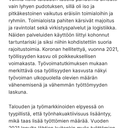
vain lyhyen pudotuksen, sillä oli iso ja
pitkäkestoinen vaikutus eräisiin toimialoihin ja
ryhmiin. Toimialoista pahiten kärsivät majoitus
ja ravintolat sekä virkistyspalvelut ja logistiikka.
Näiden palveluiden käyttöön liittyi kohonnut
tartuntariski ja siksi niihin kohdistettiin suoria
rajoitustoimia. Koronan hellitettyä, vuonna 2021,
työllisyyden kasvu oli poikkeuksellisen
voimakasta. Työvoimatutkimuksen mukaan
merkittävä osa työllisyyden kasvusta näkyi
työvoiman ulkopuolella olevien määrän
vähenemisenä ja vähemmän työttömyyden
laskuna.
Talouden ja työmarkkinoiden elpyessä on
tyypillistä, että työnhakuaktiivisuus lisääntyy,
mikä taas lisää työttömien määrää. Vuoden
2021 lopulta lähtien kuitenkin myös työttömien