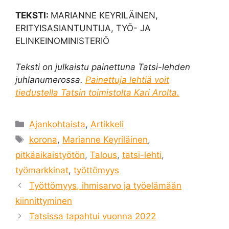
TEKSTI:
MARIANNE KEYRILÄINEN,
ERITYISASIANTUNTIJA, TYÖ- JA
ELINKEINOMINISTERIÖ
Teksti on julkaistu painettuna Tatsi-lehden
juhlanumerossa.
Painettuja lehtiä voit
tiedustella Tatsin toimistolta Kari Arolta.
Kategoriat
Ajankohtaista
,
Artikkeli
Avainsanat
korona
,
Marianne Keyriläinen
,
pitkäaikaistyötön
,
Talous
,
tatsi-lehti
,
työmarkkinat
,
työttömyys
Työttömyys, ihmisarvo ja työelämään
kiinnittyminen
Tatsissa tapahtui vuonna 2022