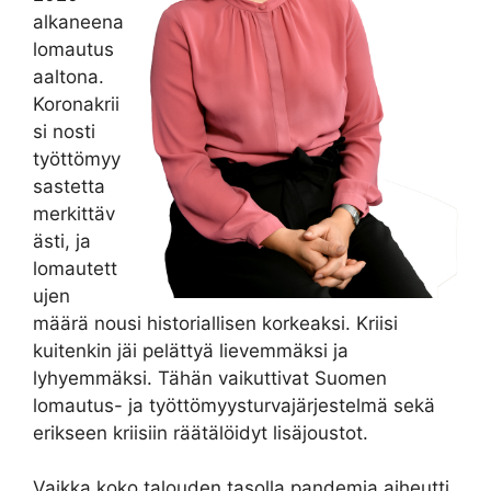
alkaneena
lomautus
aaltona.
Koronakrii
si nosti
työttömyy
sastetta
merkittäv
ästi, ja
lomautett
ujen
määrä nousi historiallisen korkeaksi. Kriisi
kuitenkin jäi pelättyä lievemmäksi ja
lyhyemmäksi. Tähän vaikuttivat Suomen
lomautus- ja työttömyysturvajärjestelmä sekä
erikseen kriisiin räätälöidyt lisäjoustot.
Vaikka koko talouden tasolla pandemia aiheutti