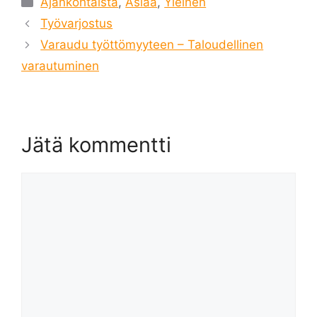
Ajankohtaista
,
Asiaa
,
Yleinen
Työvarjostus
Varaudu työttömyyteen – Taloudellinen
varautuminen
Jätä kommentti
Kommentti