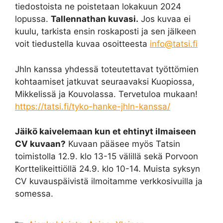
tiedostoista ne poistetaan lokakuun 2024
lopussa.
Tallennathan kuvasi.
Jos kuvaa ei
kuulu, tarkista ensin roskaposti ja sen jälkeen
voit tiedustella kuvaa osoitteesta
info@tatsi.fi
Jhln kanssa yhdessä toteutettavat työttömien
kohtaamiset jatkuvat seuraavaksi Kuopiossa,
Mikkelissä ja Kouvolassa. Tervetuloa mukaan!
https://tatsi.fi/tyko-hanke-jhln-kanssa/
Jäikö kaivelemaan kun et ehtinyt ilmaiseen
CV kuvaan?
Kuvaan pääsee myös Tatsin
toimistolla 12.9. klo 13-15 välillä sekä Porvoon
Korttelikeittiöllä 24.9. klo 10-14. Muista syksyn
CV kuvauspäivistä ilmoitamme verkkosivuilla ja
somessa.
Kategoriat