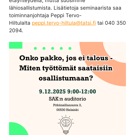
etäyhteydellä, mutta suosimme
lähiosallistumista. Lisätietoja seminaarista saa
toiminnanjohtaja Peppi Tervo-
Hiltulalta
peppi.tervo-hiltula@tatsi.fi
tai 040 350
2094.