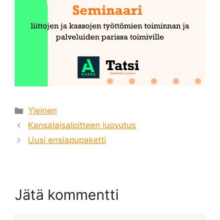
Kategoriat
Yleinen
Kansalaisaloitteen luovutus
Uusi ensiapupaketti
Jätä kommentti
Kommentti