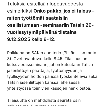
Tuloksia esitellään loppuvuodesta
esimerkiksi
Onko pakko, jos ei talous –
miten työttömät saataisiin
osallistumaan -seminaariin Tatsin 29-
vuotissytymäpäivänä tiistaina
9.12.2025 kello 9-12.
Paikkana on SAK:n auditorio (Pitkänsillan ranta
3). Ovet avautuvat kello 8.45. Tilaisuus on
kutsuvierasseminaari, johon kutsutaan Tatsin
jäsenliittojen päättäjiä, työttömyyden ja
työllisyyden hoidon parissa työskenteleviä sekä
Tatsin jäsenliittojen kanssa läheisessä
yhteistyössä toimivien kassojen henkilöstöä.
Tilaisuutta on mahdollista seurata osin