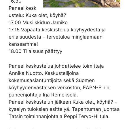
16.30
Paneelikesk
ustelu: Kuka olet, köyhä?
17.00 Musiikkiduo Jamiko
17.15 Vapaata keskustelua köyhyydestä ja
erilaisuudesta – tervetuloa minglaamaan
kanssamme!
18.00 Tilaisuus päättyy
Paneelikeskustelua johdattelee toimittaja
Annika Nuotto. Keskustelijoina
kokemusasiantuntijoita sekä Suomen
köyhyydenvastaisen verkoston, EAPN-Finin
puheenjohtaja Irja Remekselä.
Paneelikeskustelun jälkeen Kuka olet, köyhä? -
kyselyn tuloksien esittelyä. Tapahtuman juontaa
Tatsin toiminnanjohtaja Peppi Tervo-Hiltula.