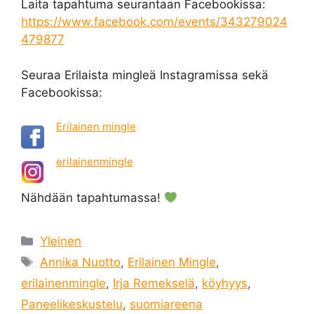
Laita tapahtuma seurantaan Facebookissa:
https://www.facebook.com/events/343279024
479877
Seuraa Erilaista mingleä Instagramissa sekä
Facebookissa:
Erilainen mingle
erilainenmingle
Nähdään tapahtumassa!
Kategoriat
Yleinen
Avainsanat
Annika Nuotto
,
Erilainen Mingle
,
erilainenmingle
,
Irja Remekselä
,
köyhyys
,
Paneelikeskustelu
,
suomiareena