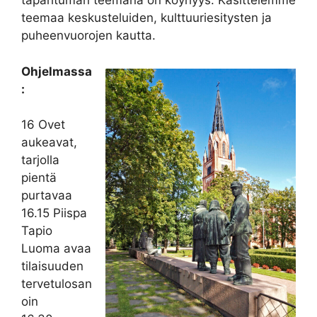
tapahtuman teemana on köyhyys. Käsittelemme
teemaa keskusteluiden, kulttuuriesitysten ja
puheenvuorojen kautta.
Ohjelmassa
:
16 Ovet
aukeavat,
tarjolla
pientä
purtavaa
16.15 Piispa
Tapio
Luoma avaa
tilaisuuden
tervetulosan
oin