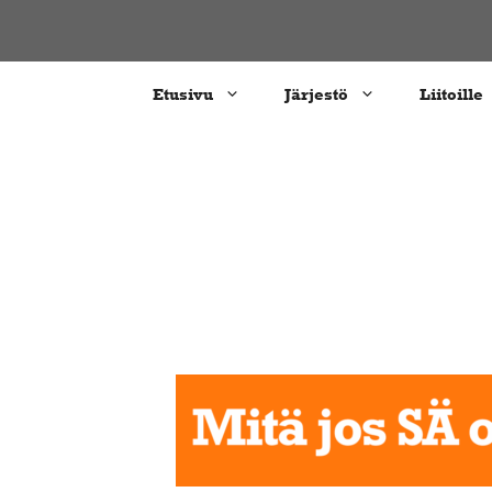
Siirry
sisältöön
Etusivu
Järjestö
Liitoille