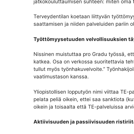
jatkokouluttaumisen suhteen: miten oma
Terveydentilan koetaan liittyvän työttömyy
saattamisen ja niiden palveluiden pariin
Työttömyysetuuden velvollisuuksien tä
Nissinen muistuttaa pro Gradu työssä, että 
katkea. Osa on verkossa suoritettavia teh
tullut myös työnhakuvelvoite.” Työnhakij
vaatimustason kanssa.
Yliopistollisen lopputyön nimi viittaa TE-p
pelata peliä oikein, ettei saa sanktiota 
oikein ja toisaalta että TE-palveluissa ar
Aktiivisuuden ja passiivisuuden ristirii