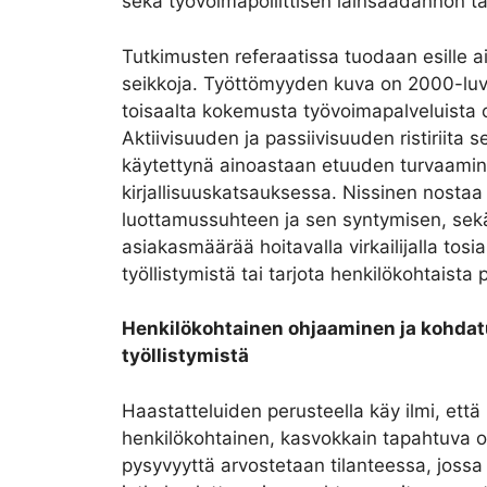
sekä työvoimapoliittisen lainsäädännön t
Tutkimusten referaatissa tuodaan esille aih
seikkoja. Työttömyyden kuva on 2000-luv
toisaalta kokemusta työvoimapalveluista on
Aktiivisuuden ja passiivisuuden ristiriita 
käytettynä ainoastaan etuuden turvaamine
kirjallisuuskatsauksessa. Nissinen nostaa p
luottamussuhteen ja sen syntymisen, sek
asiakasmäärää hoitavalla virkailijalla tosia
työllistymistä tai tarjota henkilökohtaista
Henkilökohtainen ohjaaminen ja kohdat
työllistymistä
Haastatteluiden perusteella käy ilmi, ett
henkilökohtainen, kasvokkain tapahtuva o
pysyvyyttä arvostetaan tilanteessa, jossa t