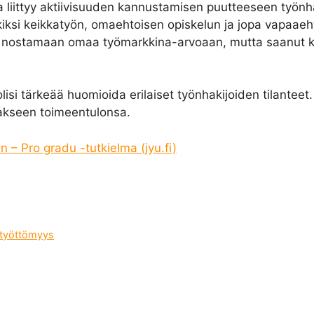
sa liittyy aktiivisuuden kannustamisen puutteeseen työn
ksi keikkatyön, omaehtoisen opiskelun ja jopa vapaaehto
inyt nostamaan omaa työmarkkina-arvoaan, mutta saanut 
lisi tärkeää huomioida erilaiset työnhakijoiden tilanteet.
atakseen toimeentulonsa.
an – Pro gradu -tutkielma (jyu.fi)
työttömyys