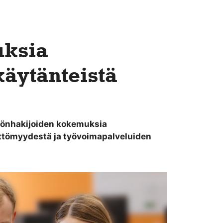
uksia
käytänteistä
 Työnhakijoiden kokemuksia
öttömyydestä ja työvoimapalveluiden