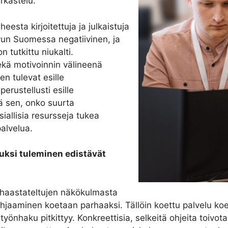
arkastelu.
eesta kirjoitettuja ja julkaistuja
un Suomessa negatiivinen, ja
 tutkittu niukalti.
sekä motivoinnin välineenä
n tulevat esille
erustellusti esille
ä sen, onko suurta
siallisia resursseja tukea
 palvelua.
uksi tuleminen edistävät
ä haastateltujen näkökulmasta
hjaaminen koetaan parhaaksi. Tällöin koettu palvelu k
yönhaku pitkittyy. Konkreettisia, selkeitä ohjeita toivot