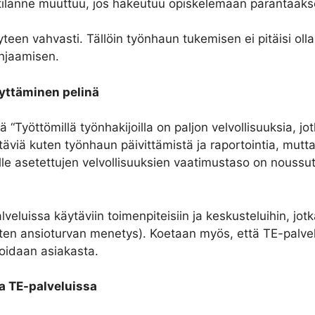
 tilanne muuttuu, jos hakeutuu opiskelemaan parantaa
teen vahvasti. Tällöin työnhaun tukemisen ei pitäisi oll
 ohjaamisen.
yttäminen pelinä
“Työttömillä työnhakijoilla on paljon velvollisuuksia, jo
täviä kuten työnhaun päivittämistä ja raportointia, mu
oille asetettujen velvollisuuksien vaatimustaso on nou
alveluissa käytäviin toimenpiteisiin ja keskusteluihin, jo
(kuten ansioturvan menetys). Koetaan myös, että TE-palv
vioidaan asiakasta.
ta TE-palveluissa