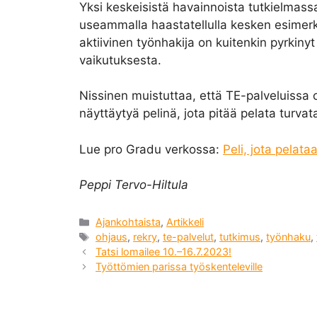
Yksi keskeisistä havainnoista tutkielmas
useammalla haastatellulla kesken esimerki
aktiivinen työnhakija on kuitenkin pyrk
vaikutuksesta.
Nissinen muistuttaa, että TE-palveluissa o
näyttäytyä pelinä, jota pitää pelata turv
Lue pro Gradu verkossa:
Peli, jota pelata
Peppi Tervo-Hiltula
Kategoriat
Ajankohtaista
,
Artikkeli
Avainsanat
ohjaus
,
rekry
,
te-palvelut
,
tutkimus
,
työnhaku
,
Tatsi lomailee 10.–16.7.2023!
Työttömien parissa työskenteleville