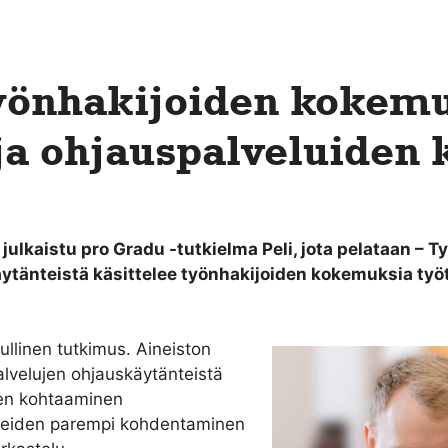
Työnhakijoiden kokem
ja ohjauspalveluiden 
julkaistu pro Gradu -tutkielma Peli, jota pelataan –
äytänteistä käsittelee työnhakijoiden kokemuksia ty
llinen tutkimus. Aineiston
alvelujen ohjauskäytänteistä
den kohtaaminen
piteiden parempi kohdentaminen