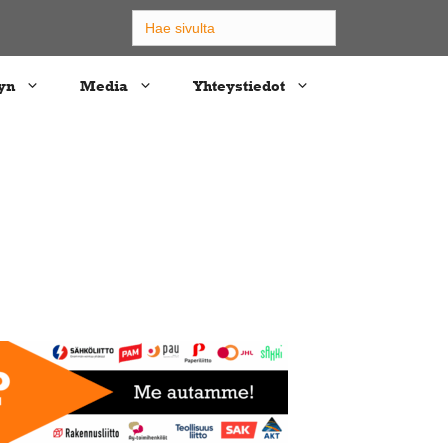
Search
for:
yn
Media
Yhteystiedot