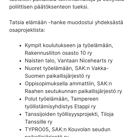
poliittisen päätöksenteon tueksi.
Tatsia elämään -hanke muodostui yhdeksästä
osaprojektista:
Kympit koulutukseen ja työelämään,
Rakennusliiton osasto 10 ry
Naisten talo, Vantaan Nicehearts ry
Nuoret työelämään, SAK:n Vakka-
Suomen paikallisjärjestö ry
Oppisopimuksella ammattiin, SAK:n
Raahen seutukunnan paikallisjärjestö ry
Polut työelämään, Tampereen
työllistämisyhdistys Etappi ry
Tanssijoiden työllisyysprojekti, Tiloja
Tanssille ry
TYPRO05, SAK:n Kouvolan seudun