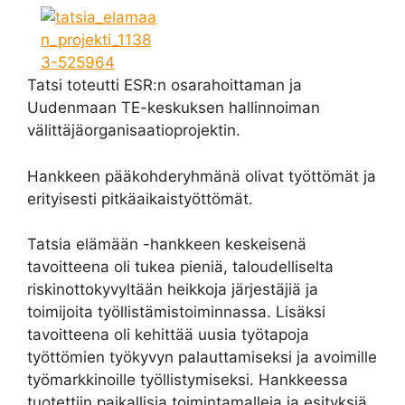
Tatsi toteutti ESR:n osarahoittaman ja
Uudenmaan TE-keskuksen hallinnoiman
välittäjäorganisaatioprojektin.
Hankkeen pääkohderyhmänä olivat työttömät ja
erityisesti pitkäaikaistyöttömät.
Tatsia elämään -hankkeen keskeisenä
tavoitteena oli tukea pieniä, taloudelliselta
riskinottokyvyltään heikkoja järjestäjiä ja
toimijoita työllistämistoiminnassa. Lisäksi
tavoitteena oli kehittää uusia työtapoja
työttömien työkyvyn palauttamiseksi ja avoimille
työmarkkinoille työllistymiseksi. Hankkeessa
tuotettiin paikallisia toimintamalleja ja esityksiä