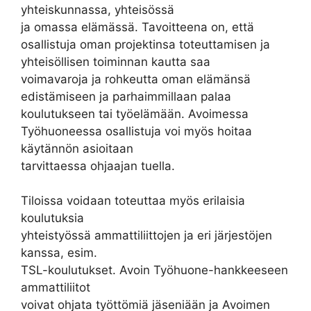
yhteiskunnassa, yhteisössä
ja omassa elämässä. Tavoitteena on, että
osallistuja oman projektinsa toteuttamisen ja
yhteisöllisen toiminnan kautta saa
voimavaroja ja rohkeutta oman elämänsä
edistämiseen ja parhaimmillaan palaa
koulutukseen tai työelämään. Avoimessa
Työhuoneessa osallistuja voi myös hoitaa
käytännön asioitaan
tarvittaessa ohjaajan tuella.
Tiloissa voidaan toteuttaa myös erilaisia
koulutuksia
yhteistyössä ammattiliittojen ja eri järjestöjen
kanssa, esim.
TSL-koulutukset. Avoin Työhuone-hankkeeseen
ammattiliitot
voivat ohjata työttömiä jäseniään ja Avoimen